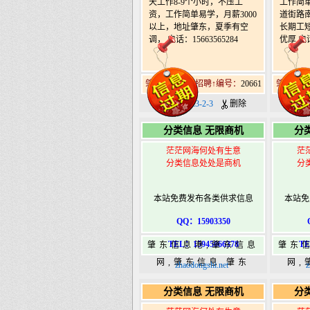
天工作8-9个小时，不压工
工作简
资，工作简单易学，月薪3000
道街路南
以上，地址肇东，夏季有空
长期工
调， 电话：15663565284
优厚 电话1
肇东北11道街招聘↑编号：
20661
肇东北1
日期：2023-2-3
删除
日期：2
分类信息 无限商机
分
茫茫网海何处有生意
茫
分类信息处处是商机
分
本站免费发布各类供求信息
本站免
QQ：15903350
TEL：15945066378
TE
肇东信息港,肇东信息
肇东
网,肇东信息,肇东
网,
zhaodongshi.net
z
365,肇东365信息
36
分类信息 无限商机
分
港|www.zhaodongshi.com
港|ww