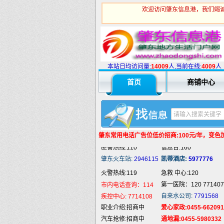
欢迎访问肇东信息港，我们竭诚
火警热线:119
急救 中心:120
第一医院：120 771407
市内电话查询：114
自来水公司:
7791568
疾控中心:
本站日均访问量:
7714108
1
4009
人,当前在线:
4009
人
职业介绍:招商中
爱心家政:0455-662091
首页
商铺中心
汽车抢修:招商中
通地漏:0455-5980332
婚姻介绍:招商中
液 化 气:招商中
婚庆庆典:招商中
快递服务:招商中
纯 净 水:招商中
蛋糕预定:招商中
匪警热线:110
信息台:160
肇东常用电话
广告位低价招商:100元/年，变色加5
肇东火车站:
2946115
凯蒂酒店:
5977776
火警热线:119
急救 中心:120
第一医院：120 771407
市内电话查询：114
自来水公司:
7791568
疾控中心:
7714108
职业介绍:招商中
爱心家政:0455-662091
汽车抢修:招商中
通地漏:0455-5980332
婚姻介绍:招商中
液 化 气:招商中