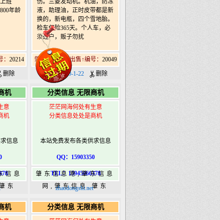
0上班
伤。三菱发动机。机油，防冻
2800年龄
液，助理油，正时皮带都是新
换的，新电瓶，四个雪地胎。
检车保险365天。个人车，必
须过户，贩子勿扰
号：
20214
肇东北11道街出售↑编号：
20049
删除
日期：2020-1-22
删除
商机
分类信息 无限商机
生意
茫茫网海何处有生意
商机
分类信息处处是商机
供求信息
本站免费发布各类供求信息
0
QQ：15903350
378
TEL：15945066378
东信息
肇东信息港,肇东信息
,肇东
网,肇东信息,肇东
t
zhaodongshi.net
5信息
365,肇东365信息
商机
分类信息 无限商机
ongshi.com
港|www.zhaodongshi.com