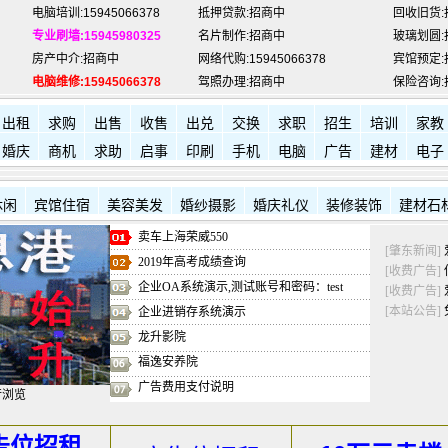
专业刷墙:15945980325
名片制作:招商中
玻璃划圆:
房产中介:招商中
网络代购:15945066378
宾馆预定:
电脑维修:15945066378
驾照办理:招商中
保险咨询:
肇东福和酒店: 7711111
肇东新华书店:
7704017
肇东西园
出租
求购
出售
收售
出兑
交换
求职
招生
培训
家教
婚庆
商机
求助
启事
印刷
手机
电脑
广告
建材
电子
休闲
宾馆住宿
美容美发
婚纱摄影
婚庆礼仪
装修装饰
建材石
卖车上海荣威550
[肇东新闻]
2019年高考成绩查询
[收费广告]
企业OA系统演示,测试账号和密码：test
[收费广告]
[本站公告]
企业进销存系统演示
龙升影院
福逸安养院
广告费用支付说明
行浏览
告位招租