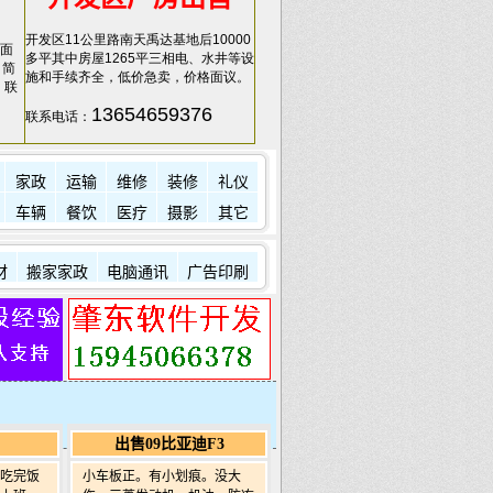
开发区11公里路南天禹达基地后10000
面
多平其中房屋1265平三相电、水井等设
，简
施和手续齐全，低价急卖，价格面议。
，联
13654659376
联系电话：
家政
运输
维修
装修
礼仪
车辆
餐饮
医疗
摄影
其它
材
搬家家政
电脑通讯
广告印刷
出售09比亚迪F3
左右吃完饭
小车板正。有小划痕。没大