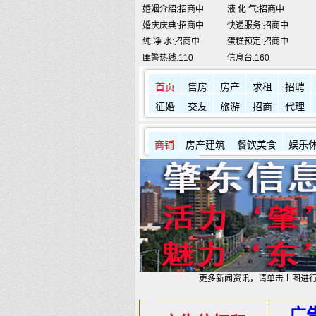
婚庆庆典:招商中
快递服务:招商中
纯 净 水:招商中
蛋糕预定:招商中
匪警热线:110
信息台:160
肇东火车站:
2946115
凯蒂酒店:
5977776
首页
售房
房产
求租
招聘
征婚
交友
旅游
招商
代理
商铺
房产建筑
餐饮美食
娱乐
其它店铺
更多新闻资讯，请单击上图进
广