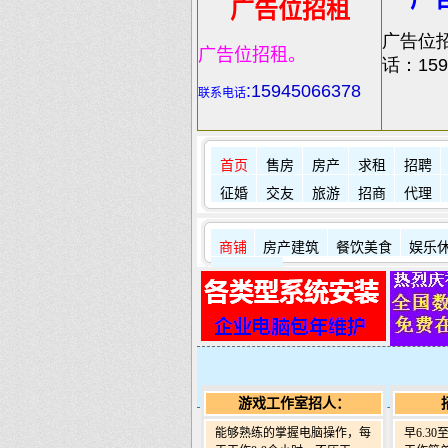
广告位招租
广告位
广告位招租。
话：159
:
15945066378
联系电话
首页
售房
房产
求租
招聘
征婚
交友
旅游
招商
代理
商铺
房产建筑
餐饮美食
娱乐
其它店铺
游戏工作室招人：
能够熟练的掌握电脑操作，每
早6.3