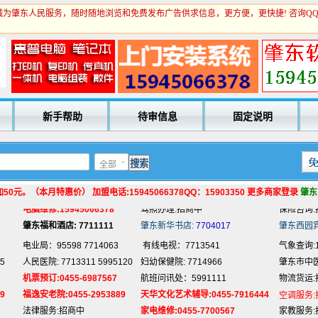
为肇东人民服务，随时随地浏览和免费发布广告供求信息，更方便，更快捷! 咨询Q
电业局：95598 7714063
有线电视：7713541
气象查询:1
5
人民医院: 7713311 5995120
妇幼保健院: 7714966
肇东市中医院
机票预订:0455-6987567
航班问讯处：5991111
物流货运:
9
福逸安老院:0455-2953889
天华文化艺术辅导:0455-7916444
空调服务:
新手帮助
待审信息
固定说明
法律服务:招商中
家电维修:0455-7700567
家教服务:
电脑培训:15945066378
抵押贷款:招商中
回收旧货:
专业刷墙:15945980325
名片制作:招商中
玻璃划圆:
全部
房产中介:招商中
网络代购:15945066378
宾馆预定:
电脑维修:15945066378
驾照办理:招商中
保险咨询:
0元。（本月特惠价） 加盟电话:15945066378QQ：15903350 更多商家登录
肇东
肇东福和酒店: 7711111
肇东新华书店:
7704017
肇东西园
电业局：95598 7714063
有线电视：7713541
气象查询:1
5
人民医院: 7713311 5995120
妇幼保健院: 7714966
肇东市中医院
机票预订:0455-6987567
航班问讯处：5991111
物流货运:
9
福逸安老院:0455-2953889
天华文化艺术辅导:0455-7916444
空调服务:
法律服务:招商中
家电维修:0455-7700567
家教服务:
电脑培训:15945066378
抵押贷款:招商中
回收旧货: