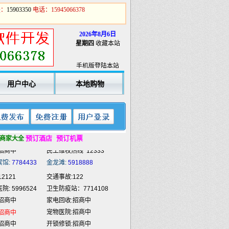
Q：
15903350
电话：15945066378
2026年8月6日
星期四
收藏本站
2121
交通事故:122
: 5996524
卫生防疫站：7714108
手机版登陆本站
招商中
家电回收:招商中
宠物医院:招商中
招商中
用户中心
本地购物
招商中
开锁修锁:招商中
招商中
商业策划:招商中
招商中
喷绘雕刻:招商中
招商中
餐饮外卖:招商中
招商中
预订酒店
民工维权热线
预订机票
12333
商家大全
宾馆:
7784433
金龙滩:
5918888
2121
交通事故:122
: 5996524
卫生防疫站：7714108
招商中
家电回收:招商中
宠物医院:招商中
招商中
招商中
开锁修锁:招商中
招商中
商业策划:招商中