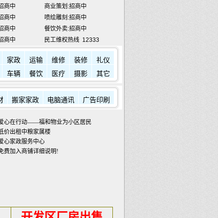
招商中
喷绘雕刻:招商中
招商中
餐饮外卖:招商中
招商中
民工维权热线
12333
宾馆:
7784433
金龙滩:
5918888
家政
运输
维修
装修
礼仪
车辆
餐饮
医疗
摄影
其它
材
搬家家政
电脑通讯
广告印刷
爱心在行动——福和物业为小区居民发放蔬菜包
低价出租中粮家属楼
爱心家政服务中心
免费加入商铺详细说明!
开发区厂房出售