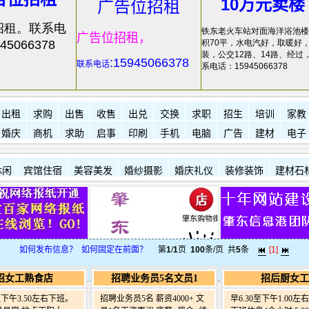
10万元卖楼
广告位招租
招租。联系电
铁东老火车站对面海洋浴池楼
广告位招租，
45066378
积70平，水电汽好，取暖好
装，公交12路、14路、经过
:15945066378
联系电话
系电话：15945066378
出租
求购
出售
收售
出兑
交换
求职
招生
培训
家教
婚庆
商机
求助
启事
印刷
手机
电脑
广告
建材
电子
休闲
宾馆住宿
美容美发
婚纱摄影
婚庆礼仪
装修装饰
建材石
如何发布信息？
如何固定在前面？
第
1
/
1
页
100
条/页 共
5
条
[1]
招女工熟食店
招聘业务员5名文员1
招后厨女工
0至下午3.50左右下班。
招聘业务员5名 薪资4000+ 文
早6.30至下午1.00