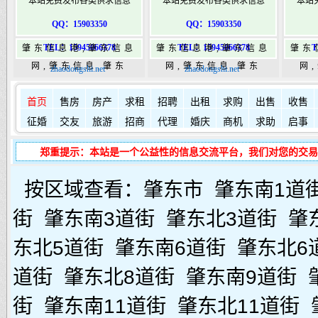
本站免费发布各类供求信息
本站免费发布各类供求信息
本站
QQ：15903350
QQ：15903350
TEL：15945066378
TEL：15945066378
T
肇东信息港,肇东信息
肇东信息港,肇东信息
肇东
网,肇东信息,肇东
网,肇东信息,肇东
网
zhaodongshi.net
zhaodongshi.net
365,肇东365信息
365,肇东365信息
36
如何发布信息？
如何固定
港|www.zhaodongshi.com
首页
售房
房产
求租
港|www.zhaodongshi.com
招聘
出租
求购
出售
港|ww
收售
征婚
交友
旅游
招商
代理
婚庆
商机
求助
启事
郑重提示：本站是一个公益性的信息交流平台，我们对您的交易
按区域查看：
肇东市
肇东南1道
街
肇东南3道街
肇东北3道街
肇
东北5道街
肇东南6道街
肇东北6
道街
肇东北8道街
肇东南9道街
街
肇东南11道街
肇东北11道街