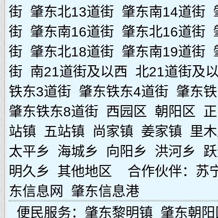
街
肇东北13道街
肇东南14道街
街
肇东南16道街
肇东北16道街
街
肇东北18道街
肇东南19道街
街
南21道街及以西
北21道街及
铁东3道街
肇东铁东4道街
肇东铁
肇东铁东8道街
西园区
朝阳区
正
站镇
五站镇
尚家镇
姜家镇
里木
太平乡
海城乡
向阳乡
洪河乡
跃
明久乡
其他地区
合作伙伴：
苏
东信息网
肇东信息港
便民服务：
肇东黎明镇
肇东朝阳