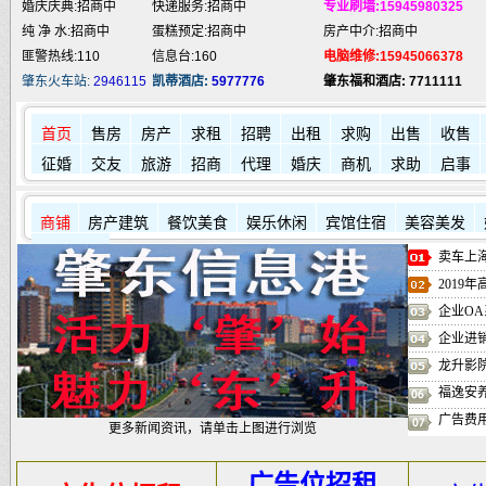
婚庆庆典:招商中
快递服务:招商中
专业刷墙:15945980325
纯 净 水:招商中
蛋糕预定:招商中
房产中介:招商中
匪警热线:110
信息台:160
电脑维修:15945066378
肇东火车站:
2946115
凯蒂酒店:
5977776
肇东福和酒店: 7711111
首页
售房
房产
求租
招聘
出租
求购
出售
收售
征婚
交友
旅游
招商
代理
婚庆
商机
求助
启事
商铺
房产建筑
餐饮美食
娱乐休闲
宾馆住宿
美容美发
其它店铺
卖车上海
2019
企业OA
企业进
龙升影
福逸安
广告费
更多新闻资讯，请单击上图进行浏览
广告位招租