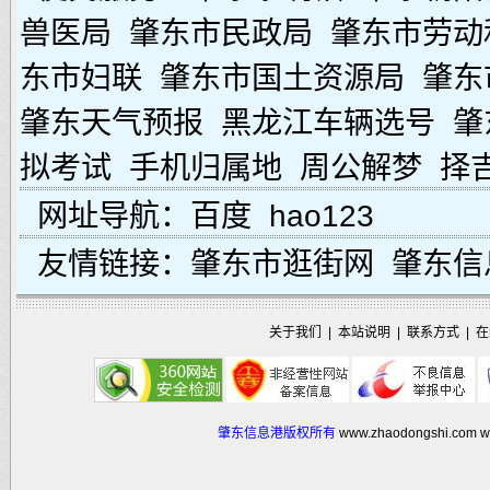
兽医局
肇东市民政局
肇东市劳动
东市妇联
肇东市国土资源局
肇东
肇东天气预报
黑龙江车辆选号
肇
拟考试
手机归属地
周公解梦
择
网址导航：
百度
hao123
友情链接：
肇东市逛街网
肇东信
关于我们
|
本站说明
|
联系方式
|
在
肇东信息港版权所有
www.zhaodongshi.com
w