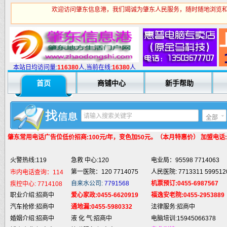
欢迎访问肇东信息港，我们竭诚为肇东人民服务，随时随地浏览和
火警热线:119
急救 中心:120
电业局：95598 7714063
第一医院：120 7714075
人民医院: 7713311 599512
市内电话查询：114
自来水公司:
7791568
机票预订:0455-6987567
疾控中心:
7714108
本站日均访问量:
1
16380
人,当前在线:
16380
人
职业介绍:招商中
爱心家政:0455-6620919
福逸安老院:0455-2953889
首页
商铺中心
新手帮助
汽车抢修:招商中
通地漏:0455-5980332
法律服务:招商中
婚姻介绍:招商中
液 化 气:招商中
电脑培训:15945066378
婚庆庆典:招商中
快递服务:招商中
专业刷墙:15945980325
全部
纯 净 水:招商中
蛋糕预定:招商中
房产中介:招商中
匪警热线:110
信息台:160
电脑维修:15945066378
肇东常用电话
广告位低价招商:100元/年，变色加50元。（本月特惠价） 加盟电话:159
肇东火车站:
2946115
凯蒂酒店:
5977776
肇东福和酒店: 7711111
火警热线:119
急救 中心:120
电业局：95598 7714063
第一医院：120 7714075
人民医院: 7713311 599512
市内电话查询：114
自来水公司:
7791568
机票预订:0455-6987567
疾控中心:
7714108
职业介绍:招商中
爱心家政:0455-6620919
福逸安老院:0455-2953889
汽车抢修:招商中
通地漏:0455-5980332
法律服务:招商中
婚姻介绍:招商中
液 化 气:招商中
电脑培训:15945066378