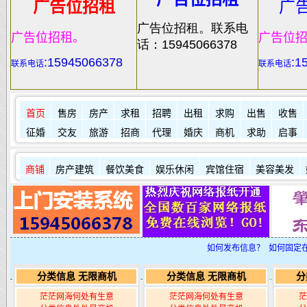
广告位招租
广
广告位招租。联系电
广告位招租。
广告位
话：15945066378
:
15945066378
:1
联系电话
联系电话
首页
售房
房产
求租
招聘
出租
求购
出售
收售
征婚
交友
旅游
招商
代理
婚庆
商机
求助
启事
商铺
房产建筑
餐饮美食
娱乐休闲
宾馆住宿
美容美发
其它店铺
如何发布信息？
如何固定
分类信息 无限商机
分类信息 无限商机
分
茫茫网海何处有生意
茫茫网海何处有生意
茫