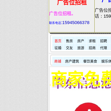
广告位招租
广告位
广告位招租。
话：159
:
15945066378
联系电话
首页
售房
房产
求租
招聘
征婚
交友
旅游
招商
代理
商铺
房产建筑
餐饮美食
娱乐
其它店铺
位商家免费入住本