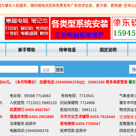
为肇东人民服务，随时随地浏览和免费发布广告供求信息，更方便，更快捷! 咨询Q
电业局：95598 7714063
有线电视：7713541
气象查询:1
5
人民医院: 7713311 5995120
妇幼保健院: 7714966
肇东市中医院
机票预订:0455-6987567
航班问讯处：5991111
物流货运:
9
福逸安老院:0455-2953889
天华文化艺术辅导:0455-7916444
空调服务:
新手帮助
待审信息
固定说明
法律服务:招商中
家电维修:0455-7700567
家教服务:
电脑培训:15945066378
抵押贷款:招商中
回收旧货:
专业刷墙:15945980325
名片制作:招商中
玻璃划圆:
全部
房产中介:招商中
网络代购:15945066378
宾馆预定:
电脑维修:15945066378
驾照办理:招商中
保险咨询:
0元。（本月特惠价） 加盟电话:15945066378QQ：15903350 更多商家登录
肇东
肇东福和酒店: 7711111
肇东新华书店:
7704017
肇东西园
电业局：95598 7714063
有线电视：7713541
气象查询:1
5
人民医院: 7713311 5995120
妇幼保健院: 7714966
肇东市中医院
机票预订:0455-6987567
航班问讯处：5991111
物流货运:
9
福逸安老院:0455-2953889
天华文化艺术辅导:0455-7916444
空调服务:
法律服务:招商中
家电维修:0455-7700567
家教服务:
电脑培训:15945066378
抵押贷款:招商中
回收旧货: