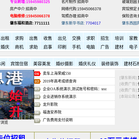
专业刷墙:15945980325
名片制作:招商中
玻璃划圆:
房产中介:招商中
网络代购:15945066378
宾馆预定:
电脑维修:15945066378
驾照办理:招商中
保险咨询:
肇东福和酒店: 7711111
肇东新华书店:
7704017
肇东西园
出租
求购
出售
收售
出兑
交换
求职
招生
培训
家教
婚庆
商机
求助
启事
印刷
手机
电脑
广告
建材
电子
休闲
宾馆住宿
美容美发
婚纱摄影
婚庆礼仪
装修装饰
建材石
卖车上海荣威550
[肇东新闻]
2019年高考成绩查询
[收费广告]
企业OA系统演示,测试账号和密码：test
[收费广告]
[本站公告]
企业进销存系统演示
龙升影院
福逸安养院
广告费用支付说明
行浏览
告位招租