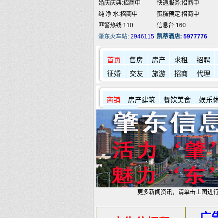
婚庆庆典:招商中
快递服务:招商中
纯 净 水:招商中
蛋糕预定:招商中
匪警热线:110
信息台:160
肇东火车站:
2946115
凯蒂酒店:
5977776
首页
售房
房产
求租
招聘
征婚
交友
旅游
招商
代理
商铺
房产建筑
餐饮美食
娱乐
其它店铺
更多新闻资讯，请单击上图进
广