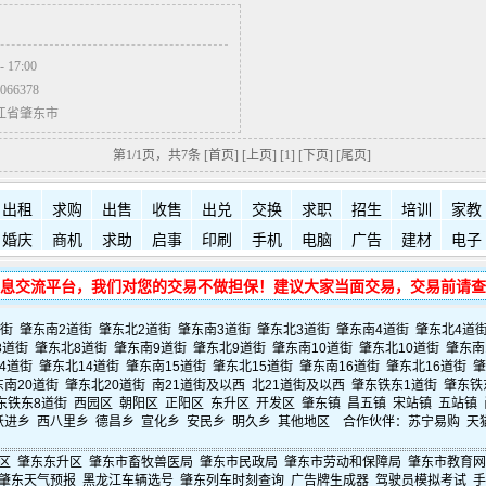
17:00
66378
江省肇东市
第1/1页，共7条 [首页] [上页]
[1]
[下页] [尾页]
出租
求购
出售
收售
出兑
交换
求职
招生
培训
家教
婚庆
商机
求助
启事
印刷
手机
电脑
广告
建材
电子
息交流平台，我们对您的交易不做担保！建议大家当面交易，交易前请查
道街
肇东南2道街
肇东北2道街
肇东南3道街
肇东北3道街
肇东南4道街
肇东北4道
8道街
肇东北8道街
肇东南9道街
肇东北9道街
肇东南10道街
肇东北10道街
肇东南
4道街
肇东北14道街
肇东南15道街
肇东北15道街
肇东南16道街
肇东北16道街
肇
东南20道街
肇东北20道街
南21道街及以西
北21道街及以西
肇东铁东1道街
肇东铁
东铁东8道街
西园区
朝阳区
正阳区
东升区
开发区
肇东镇
昌五镇
宋站镇
五站镇
跃进乡
西八里乡
德昌乡
宣化乡
安民乡
明久乡
其他地区
合作伙伴：
苏宁易购
天
区
肇东东升区
肇东市畜牧兽医局
肇东市民政局
肇东市劳动和保障局
肇东市教育网
肇东天气预报
黑龙江车辆选号
肇东列车时刻查询
广告牌生成器
驾驶员模拟考试
手