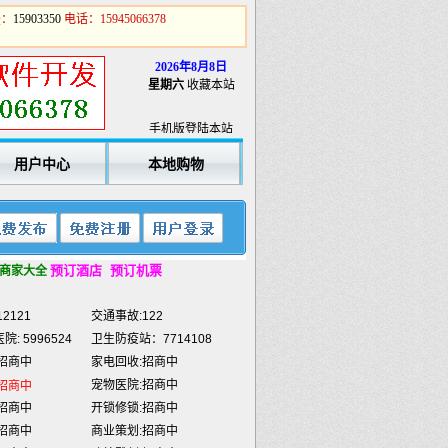
Q：
15903350
电话：15945066378
2026年8月8日
2121
交通事故:122
星期六
收藏本站
: 5996524
卫生防疫站：7714108
招商中
家电回收:招商中
手机版登陆本站
宠物医院:招商中
招商中
用户中心
本地购物
招商中
开锁修锁:招商中
招商中
商业策划:招商中
招商中
喷绘雕刻:招商中
招商中
餐饮外卖:招商中
招商中
民工维权热线
12333
预订酒店
预订机票
商家大全
宾馆:
7784433
金龙滩:
5918888
2121
交通事故:122
: 5996524
卫生防疫站：7714108
招商中
家电回收:招商中
宠物医院:招商中
招商中
招商中
开锁修锁:招商中
招商中
商业策划:招商中