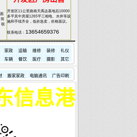
开发区11公里路南天禹达基地后10000
面
多平其中房屋1265平三相电、水井等设
，简
施和手续齐全，低价急卖，价格面议。
，联
13654659376
联系电话：
家政
运输
维修
装修
礼仪
车辆
餐饮
医疗
摄影
其它
材
搬家家政
电脑通讯
广告印刷
分地区加盟商！详