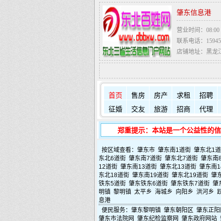
肇东信息港
营业时间：08:00 - 
联系电话：159450
店铺地址：黑龙
首页
售房
房产
求租
招聘
征婚
交友
旅游
招商
代理
郑重提示：本站是一个公益性的信
按区域查看：
肇东市
肇东南1道街
肇东北1
东北6道街
肇东南7道街
肇东北7道街
肇东南
12道街
肇东南13道街
肇东北13道街
肇东南1
东北18道街
肇东南19道街
肇东北19道街
肇
铁东5道街
肇东铁东6道街
肇东铁东7道街
肇
明镇
黎明镇
太平乡
海城乡
向阳乡
洪河乡
息港
便民服务：
肇东黎明镇
肇东朝阳区
肇东正阳
肇东市法院网
肇东纪检监察网
肇东政府网站