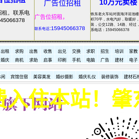
10万元卖楼
广告位招租
招租。联系电
铁东老火车站对面海洋浴池楼
广告位招租，
45066378
积70平，水电汽好，取暖好
装，公交12路、14路、经过
:15945066378
联系电话
系电话：15945066378
出租
求购
出售
收售
出兑
交换
求职
招生
培训
家教
婚庆
商机
求助
启事
印刷
手机
电脑
广告
建材
电子
休闲
宾馆住宿
美容美发
婚纱摄影
婚庆礼仪
装修装饰
建材石
站！肇东信息港诚招