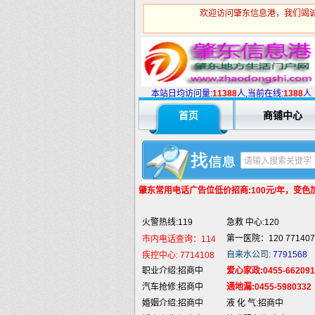
欢迎访问肇东信息港，我们竭诚
火警热线:119
急救 中心:120
第一医院：120 771407
市内电话查询：114
自来水公司:
7791568
疾控中心:
7714108
本站日均访问量:
1
1388
人,当前在线:
1388
人
职业介绍:招商中
爱心家政:0455-662091
首页
商铺中心
汽车抢修:招商中
通地漏:0455-5980332
婚姻介绍:招商中
液 化 气:招商中
婚庆庆典:招商中
快递服务:招商中
纯 净 水:招商中
蛋糕预定:招商中
匪警热线:110
信息台:160
肇东常用电话
广告位低价招商:100元/年，变色加5
肇东火车站:
2946115
凯蒂酒店:
5977776
火警热线:119
急救 中心:120
第一医院：120 771407
市内电话查询：114
自来水公司:
7791568
疾控中心:
7714108
职业介绍:招商中
爱心家政:0455-662091
汽车抢修:招商中
通地漏:0455-5980332
婚姻介绍:招商中
液 化 气:招商中