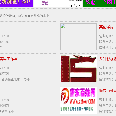
站投放赞助，以达到互惠共赢的未来！
英伦洋房
17:00
营业时间：08:0
31092
联系电话：045
市
店铺地址：
绣美容工作室
龙升影视
17:00
营业时间：00:0
67921
联系电话：045
十四道街正阳郡一号楼
店铺地址：
肇东百姓
17:00
营业时间：08:0
66378
联系电话：159
江省肇东市
店铺地址：