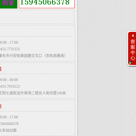
0 - 17:00
5-7731333
肇东市兴安街果园路交叉口（农机局路南）
城
客服工作时间
0 - 00:00
周一至周日
5-7919123
9:00 - 23:00
正阳七道街龙升商场二楼女人街向里100米
客服团队
网
0 - 17:00
45066378
加盟代理
火车站对面