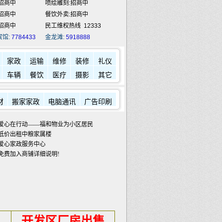
招商中
喷绘雕刻:招商中
招商中
餐饮外卖:招商中
招商中
民工维权热线
12333
宾馆:
7784433
金龙滩:
5918888
家政
运输
维修
装修
礼仪
车辆
餐饮
医疗
摄影
其它
材
搬家家政
电脑通讯
广告印刷
爱心在行动——福和物业为小区居民发放蔬菜包
低价出租中粮家属楼
爱心家政服务中心
免费加入商铺详细说明!
开发区厂房出售