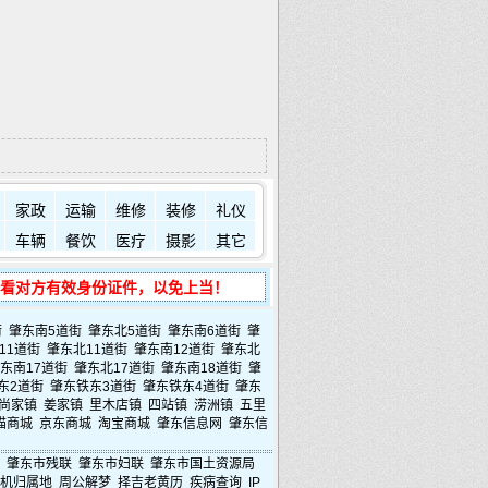
技术支持
QQ交流群
群号:4002056
联系电话
15945066378
家政
运输
维修
装修
礼仪
车辆
餐饮
医疗
摄影
其它
看对方有效身份证件，以免上当！
街
肇东南5道街
肇东北5道街
肇东南6道街
肇
11道街
肇东北11道街
肇东南12道街
肇东北
东南17道街
肇东北17道街
肇东南18道街
肇
东2道街
肇东铁东3道街
肇东铁东4道街
肇东
尚家镇
姜家镇
里木店镇
四站镇
涝洲镇
五里
猫商城
京东商城
淘宝商城
肇东信息网
肇东信
肇东市残联
肇东市妇联
肇东市国土资源局
机归属地
周公解梦
择吉老黄历
疾病查询
IP