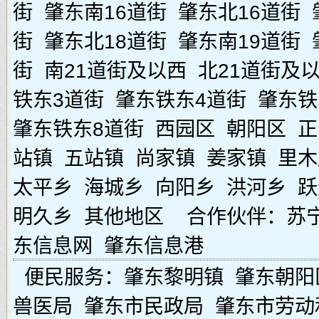
街
肇东南16道街
肇东北16道街
街
肇东北18道街
肇东南19道街
街
南21道街及以西
北21道街及
铁东3道街
肇东铁东4道街
肇东铁
肇东铁东8道街
西园区
朝阳区
正
站镇
五站镇
尚家镇
姜家镇
里木
太平乡
海城乡
向阳乡
洪河乡
跃
明久乡
其他地区
合作伙伴：
苏
东信息网
肇东信息港
便民服务：
肇东黎明镇
肇东朝阳
兽医局
肇东市民政局
肇东市劳动