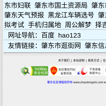
东市妇联
肇东市国土资源局
肇东
肇东天气预报
黑龙江车辆选号
肇
拟考试
手机归属地
周公解梦
择
网址导航：
百度
hao123
友情链接：
肇东市逛街网
肇东信
关于我们
|
本站说明
|
联系方式
|
在
肇东信息港版权所有
www.zhaodongshi.com
w