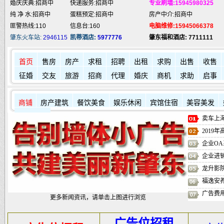
婚庆庆典:招商中
快递服务:招商中
专业刷墙:15945980325
纯 净 水:招商中
蛋糕预定:招商中
房产中介:招商中
匪警热线:110
信息台:160
电脑维修:15945066378
肇东火车站:
2946115
凯蒂酒店:
5977776
肇东福和酒店: 7711111
首页
售房
房产
求租
招聘
出租
求购
出售
收售
征婚
交友
旅游
招商
代理
婚庆
商机
求助
启事
商铺
房产建筑
餐饮美食
娱乐休闲
宾馆住宿
美容美发
其它店铺
卖车上海
2019
企业OA
企业进
龙升影
福逸安
广告费
更多新闻资讯，请单击上图进行浏览
广告位招租