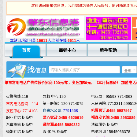
欢迎访问肇东信息港，我们竭诚为肇东人民服务，随时随地浏览和
火警热线:119
急救 中心:120
电业局：95598 7714063
第一医院：120 7714075
人民医院: 7713311 599512
市内电话查询：114
自来水公司:
7791568
机票预订:0455-6987567
疾控中心:
7714108
本站日均访问量:
1
6611
人,当前在线:
6611
人
职业介绍:招商中
爱心家政:0455-6620919
福逸安老院:0455-2953889
首页
商铺中心
新手帮助
汽车抢修:招商中
通地漏:0455-5980332
法律服务:招商中
婚姻介绍:招商中
液 化 气:招商中
电脑培训:15945066378
婚庆庆典:招商中
快递服务:招商中
专业刷墙:15945980325
全部
纯 净 水:招商中
蛋糕预定:招商中
房产中介:招商中
匪警热线:110
信息台:160
电脑维修:15945066378
肇东常用电话
广告位低价招商:100元/年，变色加50元。（本月特惠价） 加盟电话:159
肇东火车站:
2946115
凯蒂酒店:
5977776
肇东福和酒店: 7711111
火警热线:119
急救 中心:120
电业局：95598 7714063
第一医院：120 7714075
人民医院: 7713311 599512
市内电话查询：114
自来水公司:
7791568
机票预订:0455-6987567
疾控中心:
7714108
职业介绍:招商中
爱心家政:0455-6620919
福逸安老院:0455-2953889
汽车抢修:招商中
通地漏:0455-5980332
法律服务:招商中
婚姻介绍:招商中
液 化 气:招商中
电脑培训:15945066378