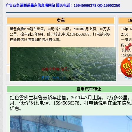
广告业务请联系肇东信息港网站 服务电话：15945066378 QQ:15903350
卖车
1
黑色奔腾B70轿车出售，自动挡2.0自吸，2016年6月上牌，10万多
16年
公里，检车到27年6月，低价转让,电话:15945066378，打电话说明
270
在肇东信息港看到的信息有优惠。
一块划
内，保
表14万
153266
肇东市车辆↑编号：
30773
肇东
日期：2026-1-7
删除
日期：
自用汽车转让
红色雪佛兰科鲁兹轿车出售，2011年3月上牌，7万多公里，
月，低价转让,电话：15945066378，打电话说明在肇东
优惠。