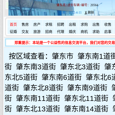
肇东南3道街车辆↑编号：
20564
日期：2022-4-11
删除
首页
售房
房产
求租
招聘
出租
求购
出售
收售
征婚
交友
旅游
招商
代理
婚庆
商机
求助
启事
郑重提示：本站是一个公益性的信息交流平台，我们对您的交易
按区域查看：
肇东市
肇东南1道
街
肇东南3道街
肇东北3道街
肇
东北5道街
肇东南6道街
肇东北6
道街
肇东北8道街
肇东南9道街
街
肇东南11道街
肇东北11道街
街
肇东北13道街
肇东南14道街