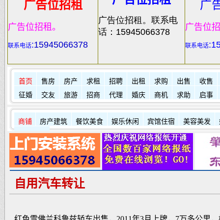
广告位招租
广
广告位招租。联系电
广告位招租。
广告位
话：15945066378
:
15945066378
:1
联系电话
联系电话
首页
售房
房产
求租
招聘
出租
求购
出售
收售
征婚
交友
旅游
招商
代理
婚庆
商机
求助
启事
商铺
房产建筑
餐饮美食
娱乐休闲
宾馆住宿
美容美发
其它店铺
自用汽车转让
红色雪佛兰科鲁兹轿车出售，2011年3月上牌，7万多公里，