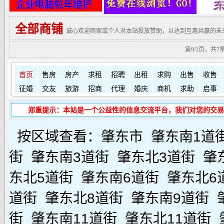
全部商铺
诚心欢迎商家或个人对本站投放赞助，以达到互惠共赢的未
第9/1页，共7
首页
售房
房产
求租
招聘
出租
求购
出售
收售
征婚
交友
旅游
招商
代理
婚庆
商机
求助
启事
郑重提示：本站是一个公益性的信息交流平台，我们对您的交易
按区域查看：
肇东市
肇东南1道
街
肇东南3道街
肇东北3道街
肇
东北5道街
肇东南6道街
肇东北6
道街
肇东北8道街
肇东南9道街
街
肇东南11道街
肇东北11道街