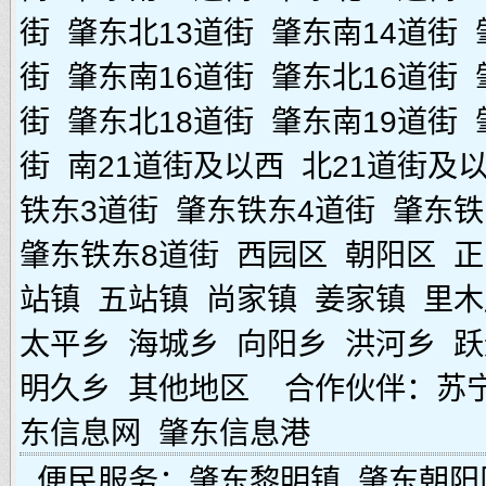
街
肇东北13道街
肇东南14道街
街
肇东南16道街
肇东北16道街
街
肇东北18道街
肇东南19道街
街
南21道街及以西
北21道街及
铁东3道街
肇东铁东4道街
肇东铁
肇东铁东8道街
西园区
朝阳区
正
站镇
五站镇
尚家镇
姜家镇
里木
太平乡
海城乡
向阳乡
洪河乡
跃
明久乡
其他地区
合作伙伴：
苏
东信息网
肇东信息港
便民服务：
肇东黎明镇
肇东朝阳