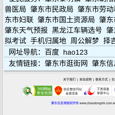
兽医局
肇东市民政局
肇东市劳动
东市妇联
肇东市国土资源局
肇东
肇东天气预报
黑龙江车辆选号
肇
拟考试
手机归属地
周公解梦
择
网址导航：
百度
hao123
友情链接：
肇东市逛街网
肇东信
关于我们
|
本站说明
|
联系方式
|
在
肇东信息港版权所有
www.zhaodongshi.com
w