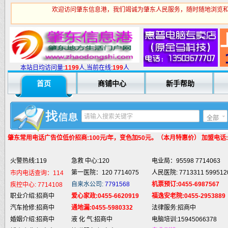
欢迎访问肇东信息港，我们竭诚为肇东人民服务，随时随地浏览和
火警热线:119
急救 中心:120
电业局：95598 7714063
第一医院：120 7714075
人民医院: 7713311 599512
市内电话查询：114
自来水公司:
7791568
机票预订:0455-6987567
疾控中心:
7714108
本站日均访问量:
1
199
人,当前在线:
199
人
职业介绍:招商中
爱心家政:0455-6620919
福逸安老院:0455-2953889
首页
商铺中心
新手帮助
汽车抢修:招商中
通地漏:0455-5980332
法律服务:招商中
婚姻介绍:招商中
液 化 气:招商中
电脑培训:15945066378
婚庆庆典:招商中
快递服务:招商中
专业刷墙:15945980325
全部
纯 净 水:招商中
蛋糕预定:招商中
房产中介:招商中
匪警热线:110
信息台:160
电脑维修:15945066378
肇东常用电话
广告位低价招商:100元/年，变色加50元。（本月特惠价） 加盟电话:159
肇东火车站:
2946115
凯蒂酒店:
5977776
肇东福和酒店: 7711111
火警热线:119
急救 中心:120
电业局：95598 7714063
第一医院：120 7714075
人民医院: 7713311 599512
市内电话查询：114
自来水公司:
7791568
机票预订:0455-6987567
疾控中心:
7714108
职业介绍:招商中
爱心家政:0455-6620919
福逸安老院:0455-2953889
汽车抢修:招商中
通地漏:0455-5980332
法律服务:招商中
婚姻介绍:招商中
液 化 气:招商中
电脑培训:15945066378