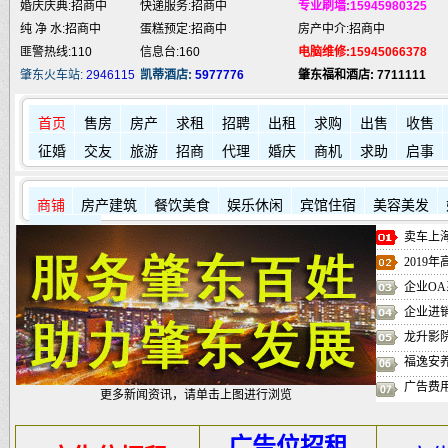
婚庆庆典:招商中
快递服务:招商中
专业刷墙:15945980325
纯 净 水:招商中
蛋糕预定:招商中
房产中介:招商中
匪警热线:110
信息台:160
电脑维修:15945066378
肇东火车站:
2946115
凯蒂酒店:
5977776
肇东福和酒店: 7711111
首页
售房
房产
求租
招聘
出租
求购
出售
收售
征婚
交友
旅游
招商
代理
婚庆
商机
求助
启事
商铺
房产建筑
餐饮美食
娱乐休闲
宾馆住宿
美容美发
其它店铺
卖车上海
2019
企业OA
企业进
龙升影
福逸安
广告费
更多新闻资讯，请单击上图进行浏览
广告位招租