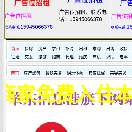
广告位招租
广
广告位招租。联系电
广告位招租。
广告位
话：15945066378
:
15945066378
:1
联系电话
联系电话
首页
售房
房产
求租
招聘
出租
求购
出售
收售
征婚
交友
旅游
招商
代理
婚庆
商机
求助
启事
商铺
房产建筑
餐饮美食
娱乐休闲
宾馆住宿
美容美发
其它店铺
免费入住本站！肇