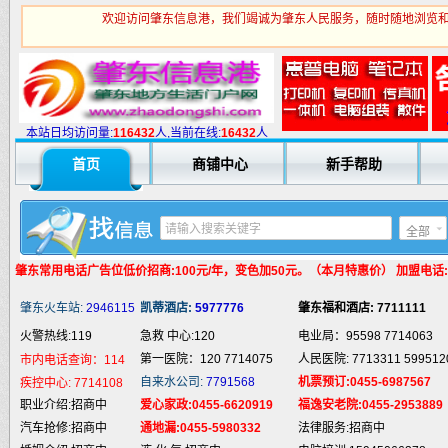
欢迎访问肇东信息港，我们竭诚为肇东人民服务，随时随地浏览和
火警热线:119
急救 中心:120
电业局：95598 7714063
第一医院：120 7714075
人民医院: 7713311 599512
市内电话查询：114
本站日均访问量:
1
16432
人,当前在线:
16432
人
自来水公司:
7791568
机票预订:0455-6987567
疾控中心:
7714108
职业介绍:招商中
爱心家政:0455-6620919
福逸安老院:0455-2953889
首页
商铺中心
新手帮助
汽车抢修:招商中
通地漏:0455-5980332
法律服务:招商中
婚姻介绍:招商中
液 化 气:招商中
电脑培训:15945066378
婚庆庆典:招商中
快递服务:招商中
专业刷墙:15945980325
全部
纯 净 水:招商中
蛋糕预定:招商中
房产中介:招商中
肇东常用电话
广告位低价招商:100元/年，变色加50元。（本月特惠价） 加盟电话:159
匪警热线:110
信息台:160
电脑维修:15945066378
肇东火车站:
2946115
凯蒂酒店:
5977776
肇东福和酒店: 7711111
火警热线:119
急救 中心:120
电业局：95598 7714063
第一医院：120 7714075
人民医院: 7713311 599512
市内电话查询：114
自来水公司:
7791568
机票预订:0455-6987567
疾控中心:
7714108
职业介绍:招商中
爱心家政:0455-6620919
福逸安老院:0455-2953889
汽车抢修:招商中
通地漏:0455-5980332
法律服务:招商中
婚姻介绍:招商中
液 化 气:招商中
电脑培训:15945066378