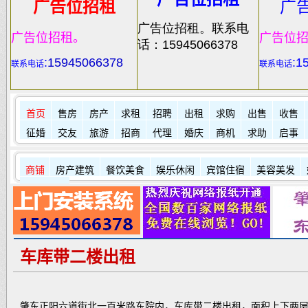
广告位招租
广
广告位招租。联系电
广告位招租。
广告位
话：15945066378
:
15945066378
:1
联系电话
联系电话
首页
售房
房产
求租
招聘
出租
求购
出售
收售
征婚
交友
旅游
招商
代理
婚庆
商机
求助
启事
商铺
房产建筑
餐饮美食
娱乐休闲
宾馆住宿
美容美发
其它店铺
车库带二楼出租
肇东正阳六道街北一百米路东院内，车库带二楼出租，面积上下两层