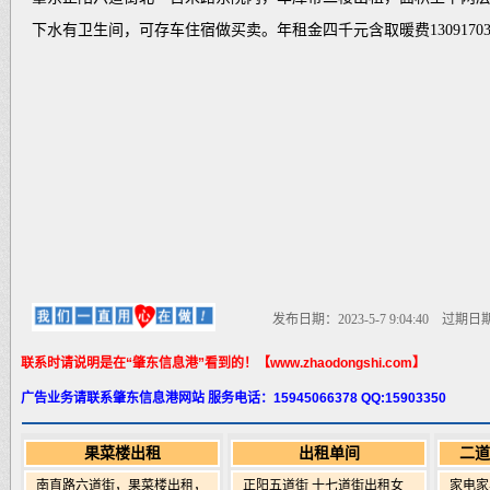
下水有卫生间，可存车住宿做买卖。年租金四千元含取暖费130917033
发布日期：2023-5-7 9:04:40 过期日期：2
联系时请说明是在“肇东信息港”看到的！【www.zhaodongshi.com】
广告业务请联系肇东信息港网站 服务电话：15945066378 QQ:15903350
果菜楼出租
出租单间
二道
南直路六道街，果菜楼出租，
正阳五道街 十七道街出租女
家电家