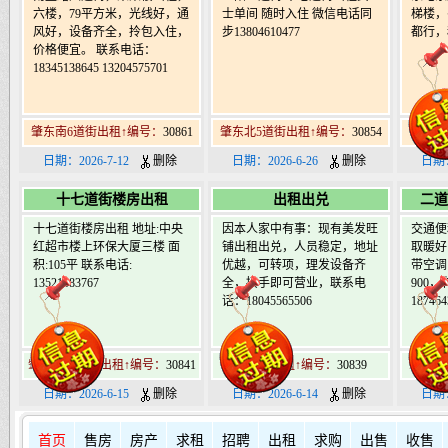
六楼，79平方米，光线好，通
士单间 随时入住 微信电话同
梯楼，
风好，设备齐全，拎包入住，
步13804610477
都行，租
价格便宜。 联系电话：
18345138645 13204575701
肇东南6道街出租↑编号：
30861
肇东北5道街出租↑编号：
30854
肇东
日期：2026-7-12
删除
日期：2026-6-26
删除
日期：
十七道街楼房出租
出租出兑
二道
十七道街楼房出租 地址:中央
因本人家中有事：现有美发旺
交通便
红超市楼上环保大厦三楼 面
铺出租出兑，人员稳定，地址
取暖好
积:105平 联系电话:
优越，可转项，理发设备齐
带空调
13521383767
全，接手即可营业，联系电
900
话：18045565506
187464
肇东南17道街出租↑编号：
30841
肇东市出租↑编号：
30839
肇东北
日期：2026-6-15
删除
日期：2026-6-14
删除
日期：
首页
售房
房产
求租
招聘
出租
求购
出售
收售