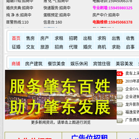
婚庆庆典:招商中
快递服务:招商中
专业刷墙:15945980325
纯 净 水:招商中
蛋糕预定:招商中
房产中介:招商中
匪警热线:110
信息台:160
电脑维修:15945066378
肇东火车站:
2946115
凯蒂酒店:
5977776
肇东福和酒店: 7711111
首页
售房
房产
求租
招聘
出租
求购
出售
收售
征婚
交友
旅游
招商
代理
婚庆
商机
求助
启事
商铺
房产建筑
餐饮美食
娱乐休闲
宾馆住宿
美容美发
其它店铺
卖车上海
2019
企业OA
企业进
龙升影
福逸安
广告费
更多新闻资讯，请单击上图进行浏览
广告位招租