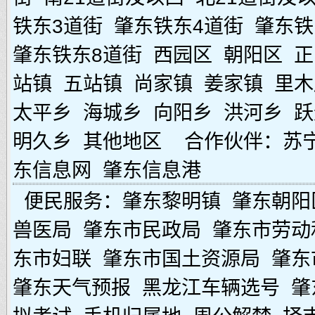
铁东3道街
肇东铁东4道街
肇东铁
肇东铁东8道街
西园区
朝阳区
正
站镇
五站镇
尚家镇
姜家镇
里木
太平乡
海城乡
向阳乡
洪河乡
跃
明久乡
其他地区
合作伙伴：
苏
东信息网
肇东信息港
便民服务：
肇东黎明镇
肇东朝阳
兽医局
肇东市民政局
肇东市劳动
东市妇联
肇东市国土资源局
肇东
肇东天气预报
黑龙江车辆选号
肇